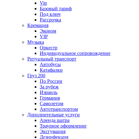
Vip
Базовый тариф
Под ключ
Рассрочка
Кремация
Эконом
VIP
Музыка
Оркестр
Индивидуальное сопровождение
Ритуальный транспорт
Автобусы
Катафалки
Груз 200
По России
За рубеж
Израиль
Германия
Самолетом
Автотранспортом
Дополнительные услуги
Аренда шатра
Траурное оформление
Эксгумация
Дезинфекция