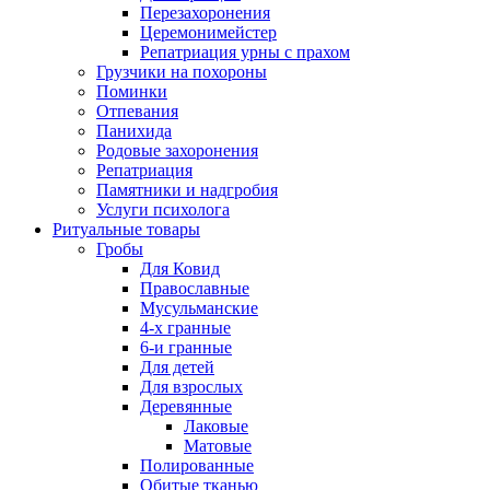
Перезахоронения
Церемонимейстер
Репатриация урны с прахом
Грузчики на похороны
Поминки
Отпевания
Панихида
Родовые захоронения
Репатриация
Памятники и надгробия
Услуги психолога
Ритуальные товары
Гробы
Для Ковид
Православные
Мусульманские
4-х гранные
6-и гранные
Для детей
Для взрослых
Деревянные
Лаковые
Матовые
Полированные
Обитые тканью