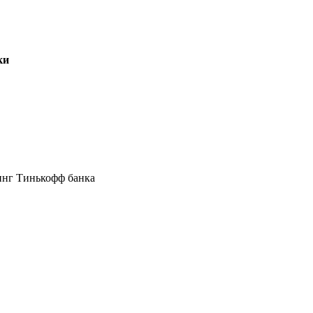
ки
инг Тинькофф банка