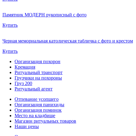
Памятник МОДЕРН рукописный с фото
Купить
Черная мемориальная католическая табличка с фото и крестом
Купить
Организация похорон
Кремация
Ритуальный транспорт
Грузчики на похороны
Груз 200
Ритуальный агент
Отпевание усопшего
Организация панихиды
Организация поминок
Место на кладбище
Магазин ритуальных товаров
Наши цены