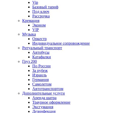
Vip
Базовый тариф
Под ключ
Рассрочка
Кремация
Эконом
VIP
Музыка
Оркестр
Индивидуальное сопровождение
Ритуальный транспорт
Автобусы
Катафалки
Груз 200
По России
За рубеж
Израиль
Германия
Самолетом
Автотранспортом
Дополнительные услуги
Аренда шатра
Траурное оформление
Эксгумация
Дезинфекция