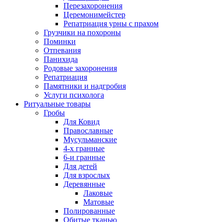
Перезахоронения
Церемонимейстер
Репатриация урны с прахом
Грузчики на похороны
Поминки
Отпевания
Панихида
Родовые захоронения
Репатриация
Памятники и надгробия
Услуги психолога
Ритуальные товары
Гробы
Для Ковид
Православные
Мусульманские
4-х гранные
6-и гранные
Для детей
Для взрослых
Деревянные
Лаковые
Матовые
Полированные
Обитые тканью