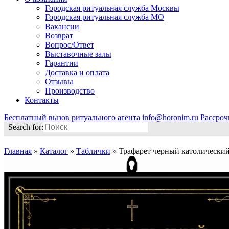
Городская ритуальная служба Москвы
Городская ритуальная служба МО
Вакансии
Возврат
Вопрос/Ответ
Выставочные залы
Гарантии
Доставка и оплата
Отзывы
Производство
Контакты
Бесплатный вызов ритуального агента
info@horonim.ru
Рассроч
Search for:
Главная
»
Каталог
»
Таблички
»
Трафарет черный католический