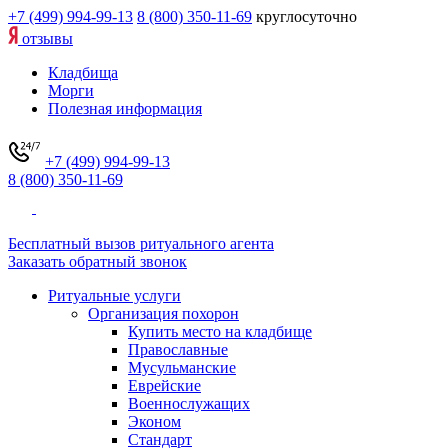
+7 (499) 994-99-13
8 (800) 350-11-69
круглосуточно
отзывы
Кладбища
Морги
Полезная информация
+7 (499) 994-99-13
8 (800) 350-11-69
Бесплатный вызов ритуального агента
Заказать обратный звонок
Ритуальные услуги
Организация похорон
Купить место на кладбище
Православные
Мусульманские
Еврейские
Военнослужащих
Эконом
Стандарт