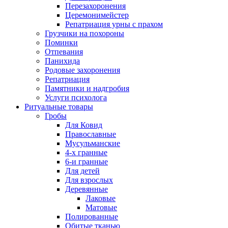
Перезахоронения
Церемонимейстер
Репатриация урны с прахом
Грузчики на похороны
Поминки
Отпевания
Панихида
Родовые захоронения
Репатриация
Памятники и надгробия
Услуги психолога
Ритуальные товары
Гробы
Для Ковид
Православные
Мусульманские
4-х гранные
6-и гранные
Для детей
Для взрослых
Деревянные
Лаковые
Матовые
Полированные
Обитые тканью