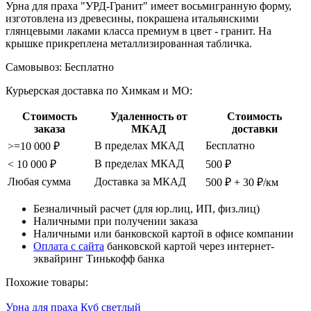
Урна для праха "УРД-Гранит" имеет восьмигранную форму,
изготовлена из древесины, покрашена итальянскими
глянцевыми лаками класса премиум в цвет - гранит. На
крышке прикреплена металлизированная табличка.
Самовывоз:
Бесплатно
Курьерская доставка по Химкам и МО:
Стоимость
Удаленность от
Стоимость
заказа
МКАД
доставки
В пределах МКАД
Бесплатно
>=10 000 ₽
В пределах МКАД
< 10 000 ₽
500 ₽
Любая сумма
Доставка за МКАД
500 ₽ + 30 ₽/км
Безналичный расчет (для юр.лиц, ИП, физ.лиц)
Наличными при получении заказа
Наличными или банковской картой в офисе компании
Оплата с сайта
банковской картой через интернет-
эквайринг Тинькофф банка
Похожие товары:
Урна для праха Куб светлый