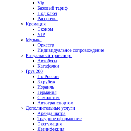
Vip
Базовый тариф
Под ключ
Рассрочка
Кремация
Эконом
VIP
Музыка
Оркестр
Индивидуальное сопровождение
Ритуальный транспорт
Автобусы
Катафалки
Груз 200
По России
За рубеж
Израиль
Германия
Самолетом
Автотранспортом
Дополнительные услуги
Аренда шатра
Траурное оформление
Эксгумация
Дезинфекция