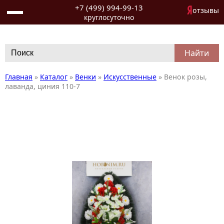
+7 (499) 994-99-13
отзывы
круглосуточно
Search
for:
Главная
»
Каталог
»
Венки
»
Искусственные
»
Венок розы,
лаванда, циния 110-7