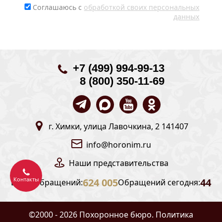
Соглашаюсь с
обработкой своих персональных
данных
+7 (499) 994-99-13
8 (800) 350-11-69
г. Химки, улица Лавочкина, 2 141407
info@horonim.ru
Наши
представительства
Контакты
624 005
44
Всего обращений:
Обращений сегодня:
©2000 - 2026 Похоронное бюро.
Политика