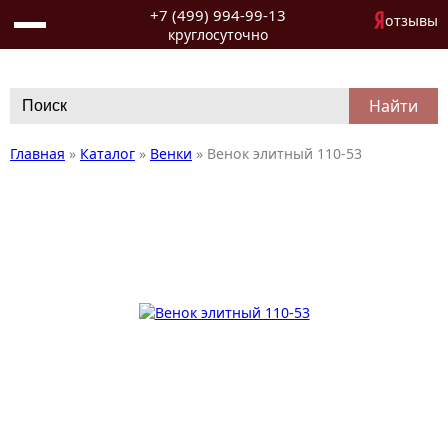
+7 (499) 994-99-13
отзывы
круглосуточно
Search
for:
Главная
»
Каталог
»
Венки
»
Венок элитный 110-53