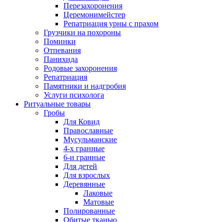
Перезахоронения
Церемонимейстер
Репатриация урны с прахом
Грузчики на похороны
Поминки
Отпевания
Панихида
Родовые захоронения
Репатриация
Памятники и надгробия
Услуги психолога
Ритуальные товары
Гробы
Для Ковид
Православные
Мусульманские
4-х гранные
6-и гранные
Для детей
Для взрослых
Деревянные
Лаковые
Матовые
Полированные
Обитые тканью