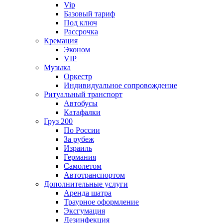
Vip
Базовый тариф
Под ключ
Рассрочка
Кремация
Эконом
VIP
Музыка
Оркестр
Индивидуальное сопровождение
Ритуальный транспорт
Автобусы
Катафалки
Груз 200
По России
За рубеж
Израиль
Германия
Самолетом
Автотранспортом
Дополнительные услуги
Аренда шатра
Траурное оформление
Эксгумация
Дезинфекция