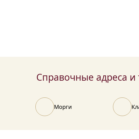
 до заказа
бланках строгой
льных
отчетности.
жностей и
могилы.
Справочные адреса и
Морги
Кл