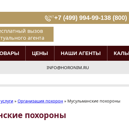
+7 (499) 994-99-13
8 (800)
есплатный вызов
туального агента
ТОВАРЫ
ЦЕНЫ
НАШИ АГЕНТЫ
КАЛЬ
INFO@HORONIM.RU
услуги
»
Организация похорон
»
Мусульманские похороны
нские похороны