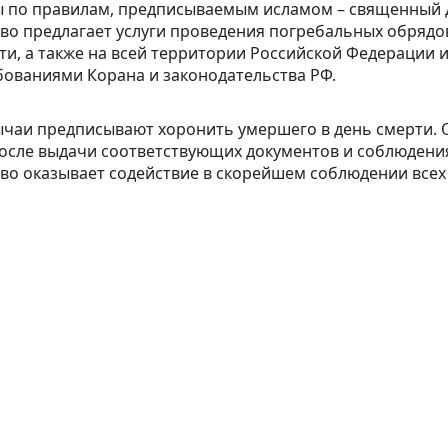
 по правилам, предписываемым исламом – священный 
тво предлагает услуги проведения погребальных обрядо
ти, а также на всей территории Российской Федерации 
бованиями Корана и законодательства РФ.
чаи предписывают хоронить умершего в день смерти. 
осле выдачи соответствующих документов и соблюдения
тво оказывает содействие в скорейшем соблюдении все
поэтапный
итуальные
рганизуют
Прозрачность и
олностью –
открытость.
Договор 
ставления
оказание услуг
рта для
оформляется на