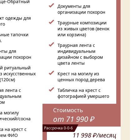
ще-Обратный
Документы для
организации похорон
кт одежды для
Траурные композиции
го
из живых цветов (венок
ьные тапочки
или корзина)
.
Траурная лента с
нты для
индивидуальным
зации похорон
дизайном с выбором
цвета ленты
й ритуальный
из искусственных
Крест на могилу из
(120см)
ценных пород дерева
я лента с
Табличка на крест с
дуальным
фотографией умершего
ом
Стоимость
а могилу
от 71 990 ₽
ический/сосна
Рассрочка 0-0-6
а на крест с
11 998 ₽/месяц
ием ФИО