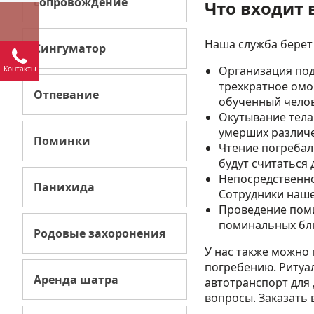
сопровождение
Что входит 
Наша служба берет
Сингуматор
Организация под
Контакты
трехкратное омо
Отпевание
обученный челов
Окутывание тела
умерших различе
Поминки
Чтение погребал
будут считаться
Непосредственно
Панихида
Сотрудники наше
Проведение поми
поминальных блю
Родовые захоронения
У нас также можно
погребению. Ритуа
Аренда шатра
автотранспорт для 
вопросы. Заказать 