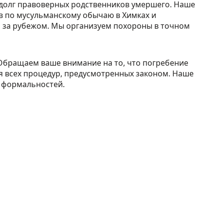
долг правоверных родственников умершего. Наше
в по мусульманскому обычаю в Химках и
и за рубежом. Мы организуем похороны в точном
Обращаем ваше внимание на то, что погребение
 всех процедур, предусмотренных законом. Наше
х формальностей.
Отсутствие
предоплаты.
Клиент
на
передает деньги в
день похорон по факту