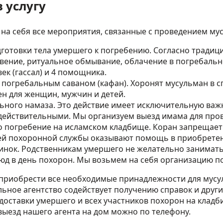
в услугу
 на себя все мероприятия, связанные с проведением му
готовки тела умершего к погребению. Согласно традици
вение, ритуальное обмывание, облачение в погребальн
ек (гассал) и 4 помощника.
 погребальным саваном (кафан). Хоронят мусульман в 
н для женщин, мужчин и детей.
ьного намаза. Это действие имеет исключительную важн
 действительными. Мы организуем выезд имама для пров
 погребение на исламском кладбище. Коран запрещает
й похоронной службы оказывают помощь в приобретен
нок. Родственникам умершего не желательно занимать
д в день похорон. Мы возьмем на себя организацию п
 приобрести все необходимые принадлежности для мусул
льное агентство содействует получению справок и друг
доставки умершего и всех участников похорон на клад
выезд нашего агента на дом можно по телефону.