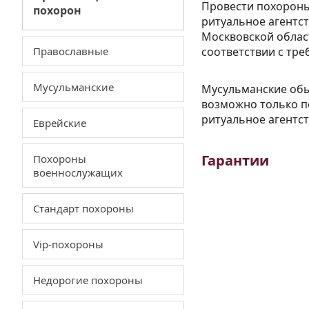
Провести похороны
похорон
ритуальное агентс
Москвовской облас
Православные
соответствии с тре
Мусульманские
Мусульманские обы
возможно только п
ритуальное агентс
Еврейские
Гарантии
Похороны
военнослужащих
Стандарт похороны
Полный и 
контроль.
Р
Vip-похороны
агенты о
похороны п
Недорогие похороны
от предо
транспо