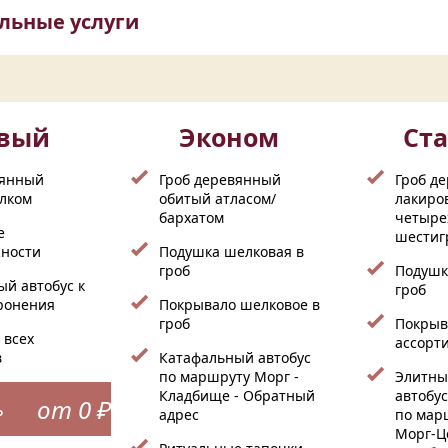
льные услуги
овый
Эконом
Ст
вянный
Гроб деревянный
Гроб д
лком
обитый атласом/
лакиро
бархатом
четыре
е
шестиг
ности
Подушка шелковая в
гроб
Подушк
й автобус к
гроб
оронения
Покрывало шелковое в
гроб
Покрыв
 всех
ассорт
в
Катафальный автобус
по маршруту Морг -
Элитны
Кладбище - Обратный
автобу
от 0 ₽
ь
адрес
по мар
Морг-Ц