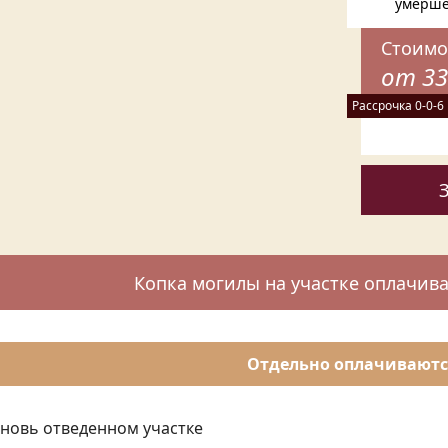
умерше
Стоимо
от 33
Рассрочка 0-0-6
Копка могилы на участке оплачива
Отдельно оплачиваютс
вновь отведенном участке