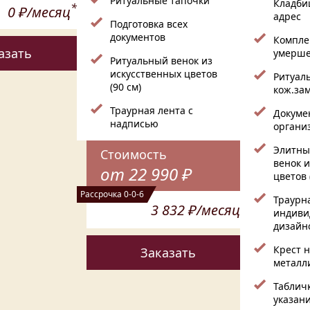
Ритуальные тапочки
Кладби
*
0 ₽/месяц
адрес
Подготовка всех
документов
Компле
азать
умерше
Ритуальный венок из
искусственных цветов
Ритуал
(90 см)
кож.зам
Траурная лента с
Докуме
надписью
органи
Элитны
Стоимость
венок 
от 22 990 ₽
цветов 
Рассрочка 0-0-6
Траурна
3 832 ₽/месяц
индиви
дизайн
Крест н
Заказать
металл
Табличк
указан