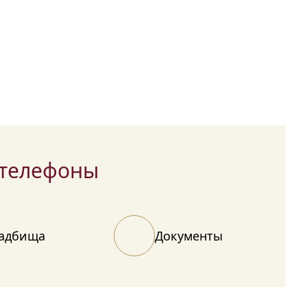
оказания всех
ритуальных услуг
согласно договору.
 телефоны
адбища
Документы