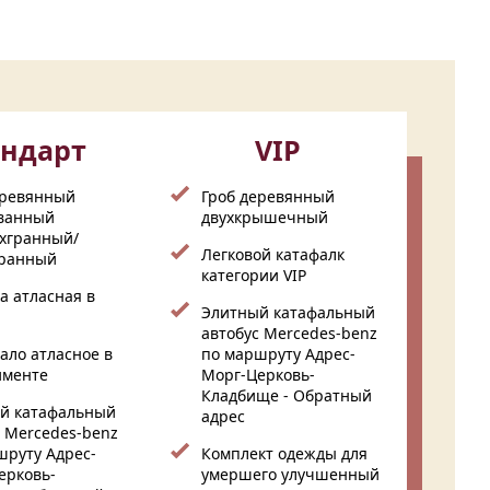
андарт
VIP
еревянный
Гроб деревянный
ванный
двухкрышечный
хгранный/
Легковой катафалк
ранный
категории VIP
а атласная в
Элитный катафальный
автобус Mercedes-benz
ало атласное в
по маршруту Адрес-
именте
Морг-Церковь-
Кладбище - Обратный
й катафальный
адрес
с Mercedes-benz
шруту Адрес-
Комплект одежды для
ерковь-
умершего улучшенный