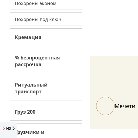
Похороны эконом
перевозки
ритуа
Похороны под ключ
принадле
копки 
Кремация
% Безпроцентная
рассрочка
Ритуальный
транспорт
Мечети
Груз 200
5
из 5
Грузчики и