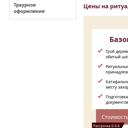
Траурное
Цены на ритуа
оформление
Баз
Гроб дере
обитый шё
Ритуальны
принадлеж
Катафальны
месту зах
Подготовка
документо
Стоимост
Рассрочка 0-0-6