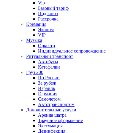
Vip
Базовый тариф
Под ключ
Рассрочка
Кремация
Эконом
VIP
Музыка
Оркестр
Индивидуальное сопровождение
Ритуальный транспорт
Автобусы
Катафалки
Груз 200
По России
За рубеж
Израиль
Германия
Самолетом
Автотранспортом
Дополнительные услуги
Аренда шатра
Траурное оформление
Эксгумация
Дезинфекция