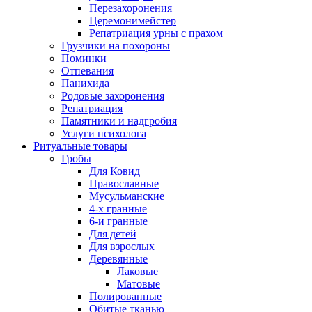
Перезахоронения
Церемонимейстер
Репатриация урны с прахом
Грузчики на похороны
Поминки
Отпевания
Панихида
Родовые захоронения
Репатриация
Памятники и надгробия
Услуги психолога
Ритуальные товары
Гробы
Для Ковид
Православные
Мусульманские
4-х гранные
6-и гранные
Для детей
Для взрослых
Деревянные
Лаковые
Матовые
Полированные
Обитые тканью