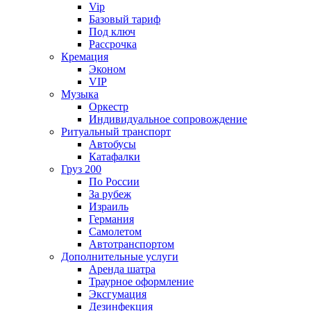
Vip
Базовый тариф
Под ключ
Рассрочка
Кремация
Эконом
VIP
Музыка
Оркестр
Индивидуальное сопровождение
Ритуальный транспорт
Автобусы
Катафалки
Груз 200
По России
За рубеж
Израиль
Германия
Самолетом
Автотранспортом
Дополнительные услуги
Аренда шатра
Траурное оформление
Эксгумация
Дезинфекция