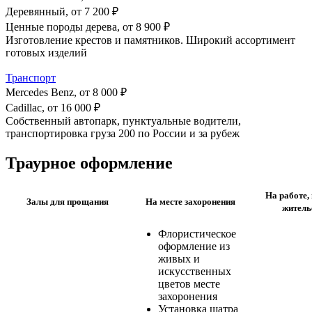
Деревянный, от
7 200 ₽
Ценные породы дерева, от
8 900 ₽
Изготовление крестов и памятников. Широкий ассортимент
готовых изделий
Транспорт
Mercedes Benz, от
8 000 ₽
Cadillac, от
16 000 ₽
Собственный автопарк, пунктуальные водители,
транспортировка груза 200 по России и за рубеж
Траурное оформление
На работе,
Залы для прощания
На месте захоронения
житель
Флористическое
оформление из
живых и
искусственных
цветов месте
захоронения
Установка шатра