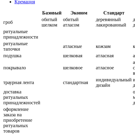
Кремация
Базовый
Эконом
Стандарт
обитый
обитый
деревянный
гроб
шелком
атласом
лакированный
ритуальные
принадлежности
ритуальные
атласные
кожзам
тапочки
подушка
шелковая
атласная
покрывало
шелковое
атласное
индивидуальный
траурная лента
стандартная
дизайн
доставка
ритуальных
принадлежностей
оформление
заказа на
приобретение
ритуальных
товаров