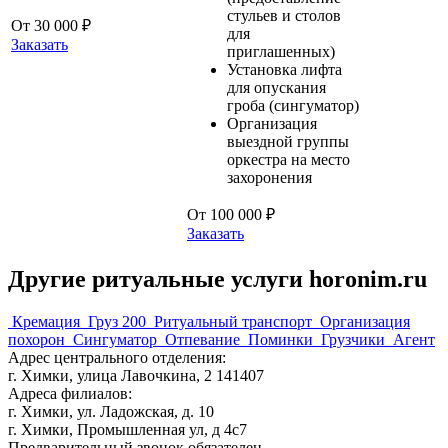
стульев и столов
От 30 000 ₽
для
Заказать
приглашенных)
Установка лифта
для опускания
гроба (сингуматор)
Организация
выездной группы
оркестра на место
захоронения
От 100 000 ₽
Заказать
Другие ритуальные услуги horonim.ru
Кремация
Груз 200
Ритуальный транспорт
Организация
похорон
Сингуматор
Отпевание
Поминки
Грузчики
Агент
Адрес центрального отделения:
г. Химки, улица Лавочкина, 2 141407
Адреса филиалов:
г. Химки, ул. Ладожская, д. 10
г. Химки, Промышленная ул, д 4с7
Предварительный звонок обязателен