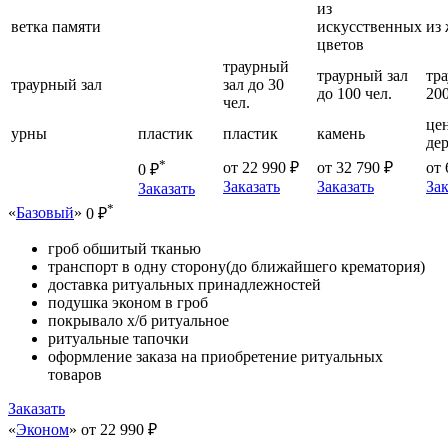
из
ветка памяти
искусственных
из
цветов
траурный
траурный зал
тр
траурный зал
зал до 30
до 100 чел.
200
чел.
це
урны
пластик
пластик
камень
де
*
от 22 990 ₽
от 32 790 ₽
от 
0 ₽
Заказать
Заказать
Зак
Заказать
*
«
Базовый
»
0 ₽
гроб обшитый тканью
транспорт в одну сторону(до ближайшего крематория)
доставка ритуальных принадлежностей
подушка эконом в гроб
покрывало х/б ритуальное
ритуальные тапочки
оформление заказа на приобретение ритуальных
товаров
Заказать
«
Эконом
»
от 22 990 ₽