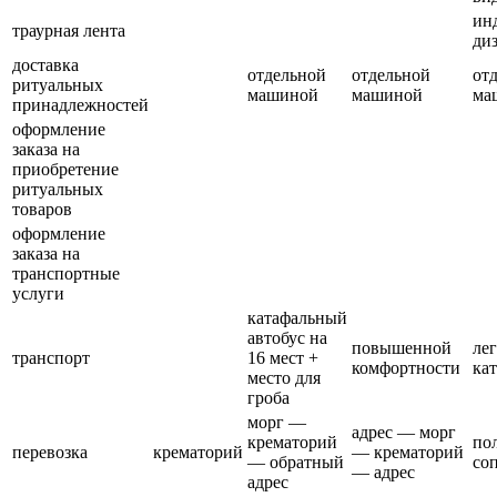
ин
траурная лента
ди
доставка
отдельной
отдельной
от
ритуальных
машиной
машиной
ма
принадлежностей
оформление
заказа на
приобретение
ритуальных
товаров
оформление
заказа на
транспортные
услуги
катафальный
автобус на
повышенной
ле
транспорт
16 мест +
комфортности
ка
место для
гроба
морг —
адрес — морг
крематорий
по
перевозка
крематорий
— крематорий
— обратный
со
— адрес
адрес