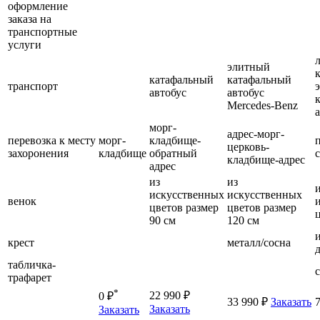
оформление
заказа на
транспортные
услуги
элитный
катафальный
катафальный
транспорт
автобус
автобус
Mercedes-Benz
морг-
адрес-морг-
перевозка к месту
морг-
кладбище-
церковь-
захоронения
кладбище
обратный
кладбище-адрес
адрес
из
из
искусственных
искусственных
венок
цветов размер
цветов размер
90 см
120 см
крест
металл/сосна
табличка-
трафарет
*
22 990 ₽
0 ₽
33 990 ₽
Заказать
Заказать
Заказать