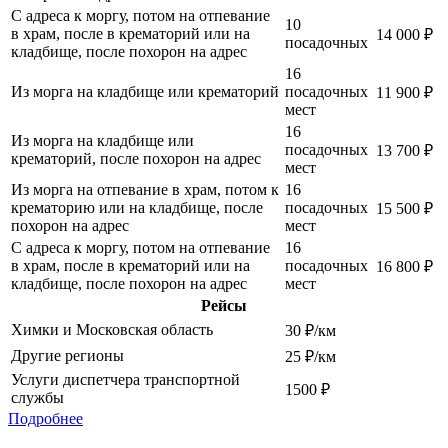
С адреса к моргу, потом на отпевание
10
в храм, после в крематорий или на
14 000 ₽
посадочных
кладбище, после похорон на адрес
16
Из морга на кладбище или крематорий
посадочных
11 900 ₽
мест
16
Из морга на кладбище или
посадочных
13 700 ₽
крематорий, после похорон на адрес
мест
Из морга на отпевание в храм, потом к
16
крематорию или на кладбище, после
посадочных
15 500 ₽
похорон на адрес
мест
С адреса к моргу, потом на отпевание
16
в храм, после в крематорий или на
посадочных
16 800 ₽
кладбище, после похорон на адрес
мест
Рейсы
Химки и Московская область
30 ₽/км
Другие регионы
25 ₽/км
Услуги диспетчера транспортной
1500 ₽
службы
Подробнее