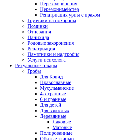
Перезахоронения
Церемонимейстер
Репатриация урны с прахом
Грузчики на похороны
Поминки
Отпевания
Панихида
Родовые захоронения
Репатриация
Памятники и надгробия
Услуги психолога
Ритуальные товары
Гробы
Для Ковид
Православные
Мусульманские
4-х гранные
6-и гранные
Для детей
Для взрослых
Деревянные
Лаковые
Матовые
Полированные
Обитые тканью