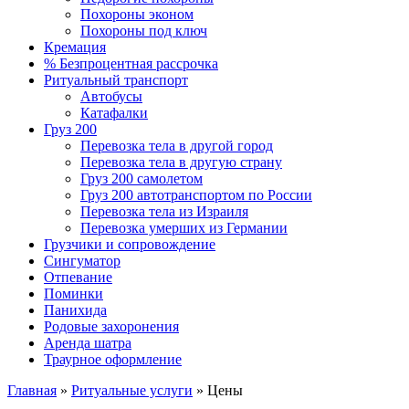
Похороны эконом
Похороны под ключ
Кремация
% Безпроцентная рассрочка
Ритуальный транспорт
Автобусы
Катафалки
Груз 200
Перевозка тела в другой город
Перевозка тела в другую страну
Груз 200 самолетом
Груз 200 автотранспортом по России
Перевозка тела из Израиля
Перевозка умерших из Германии
Грузчики и сопровождение
Сингуматор
Отпевание
Поминки
Панихида
Родовые захоронения
Аренда шатра
Траурное оформление
Главная
»
Ритуальные услуги
»
Цены