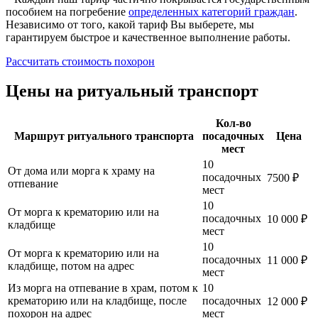
пособием на погребение
определенных категорий граждан
.
Независимо от того, какой тариф Вы выберете, мы
гарантируем быстрое и качественное выполнение работы.
Рассчитать стоимость похорон
Цены на ритуальный транспорт
Кол-во
Маршрут ритуального транспорта
посадочных
Цена
мест
10
От дома или морга к храму на
посадочных
7500 ₽
отпевание
мест
10
От морга к крематорию или на
посадочных
10 000 ₽
кладбище
мест
10
От морга к крематорию или на
посадочных
11 000 ₽
кладбище, потом на адрес
мест
Из морга на отпевание в храм, потом к
10
крематорию или на кладбище, после
посадочных
12 000 ₽
похорон на адрес
мест