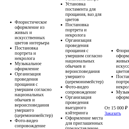
Установка
постамента для
прощания, ваз для
цветов
Флористическое
Постановка
оформление из
портрета и
живых и
некролога
искусственных
Организация
цветов интерьера
проведения
Постановка
прощания с
Флори
портрета и
умершим согласно
оформ
некролога
национальных
живых
Музыкальное
обычаев и
искус
оформление
вероисповедания
цвето
Организация
умершего
Поста
проведения
(церемонимейстер)
портре
прощания с
Фото-видео
некро
умершим согласно
сопровождение
Музык
национальных
Организация
оформ
обычаев и
проведения
вероисповедания
выездного
От 15 000 ₽
умершего
кэйтеринга
Заказать
(церемонимейстер)
Оформление места
Фото-видео
для приглашенных
сопровождение
(предоставление