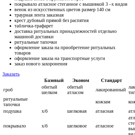
покрывало атласное стеганное с вышивкой 3 –х видов
венок из искусственных цветов размер 140 см
траурная лента заказная
крест дубовый прямой без распятия
табличка-трафарет
доставка ритуальных принадлежностей отдельно
машиной доставки
ритуальные тапочки
оформление заказа на приобретение ритуальных
товаров
оформление заказа на транспортные услуги
заказ нового захоронения
Заказать
Базовый
Эконом
Стандарт
обитый
обитый
ла
гроб
лакированный
шелком
атласом
ти
ритуальные
кожзам
ко
тапочки
подушка
х/б
шелковая
атласная
ат
ат
сте
покрывало
х/б
шелковое
атласное
вы
ви