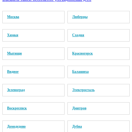
Москва
Люберцы
Химки
Сходня
Мытищи
Красногорск
Видное
Балашиха
Зеленоград
Электросталь
Воскресенск
Дмитров
Домодедово
Дубна