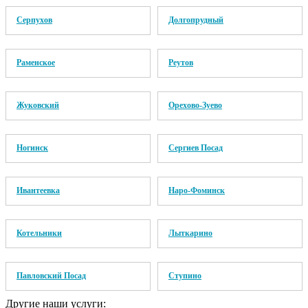
Серпухов
Долгопрудный
Раменское
Реутов
Жуковский
Орехово-Зуево
Ногинск
Сергиев Посад
Ивантеевка
Наро-Фоминск
Котельники
Лыткарино
Павловский Посад
Ступино
Другие наши услуги: