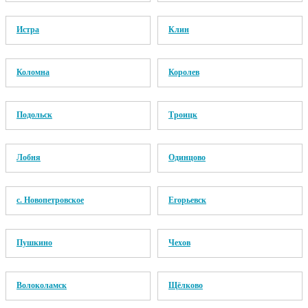
Истра
Клин
Коломна
Королев
Подольск
Троицк
Лобня
Одинцово
c. Новопетровское
Егорьевск
Пушкино
Чехов
Волоколамск
Щёлково