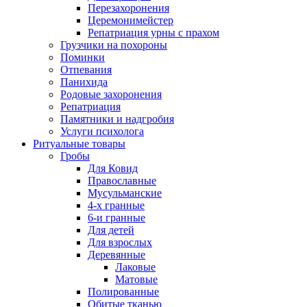
Перезахоронения
Церемонимейстер
Репатриация урны с прахом
Грузчики на похороны
Поминки
Отпевания
Панихида
Родовые захоронения
Репатриация
Памятники и надгробия
Услуги психолога
Ритуальные товары
Гробы
Для Ковид
Православные
Мусульманские
4-х гранные
6-и гранные
Для детей
Для взрослых
Деревянные
Лаковые
Матовые
Полированные
Обитые тканью