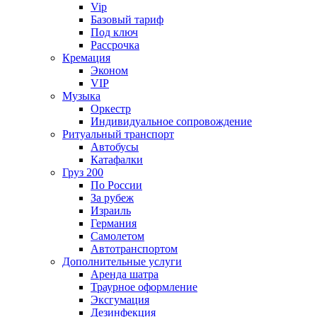
Vip
Базовый тариф
Под ключ
Рассрочка
Кремация
Эконом
VIP
Музыка
Оркестр
Индивидуальное сопровождение
Ритуальный транспорт
Автобусы
Катафалки
Груз 200
По России
За рубеж
Израиль
Германия
Самолетом
Автотранспортом
Дополнительные услуги
Аренда шатра
Траурное оформление
Эксгумация
Дезинфекция