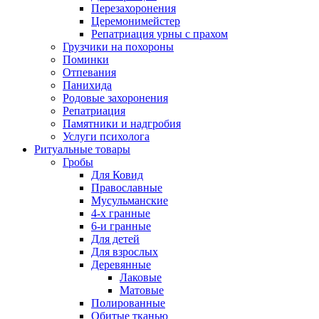
Перезахоронения
Церемонимейстер
Репатриация урны с прахом
Грузчики на похороны
Поминки
Отпевания
Панихида
Родовые захоронения
Репатриация
Памятники и надгробия
Услуги психолога
Ритуальные товары
Гробы
Для Ковид
Православные
Мусульманские
4-х гранные
6-и гранные
Для детей
Для взрослых
Деревянные
Лаковые
Матовые
Полированные
Обитые тканью