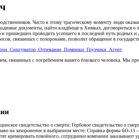
юч
я родственников. Часто к этому трагическому моменту люди ока
ходимые документы, найти кладбище в Химках, договориться о х
б и пришедших проводить усопшего в последний путь родных и д
осов, связанных с похоронами, позволит обращение в государст
рон
Сингуматор
Отпевание
Поминки
Грузчики
Агент
блем, связанных с погребением вашего близкого человека. Мы п
нии
инское свидетельство о смерти; Гербовое свидетельство о смер
раво на захоронение в выбранном месте; Справка формы БО-13 
отят кремировать покойного, сотрудники компании заказывают ур