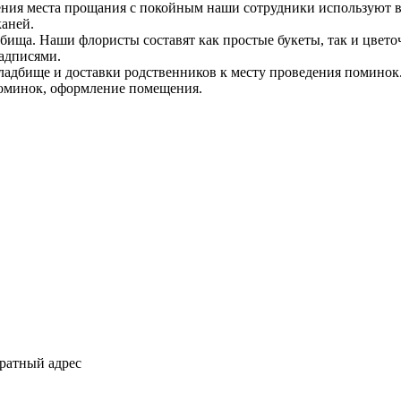
ния места прощания с покойным наши сотрудники используют ве
каней.
адбища. Наши флористы составят как простые букеты, так и цве
адписями.
ладбище и доставки родственников к месту проведения поминок
поминок, оформление помещения.
ратный адрес