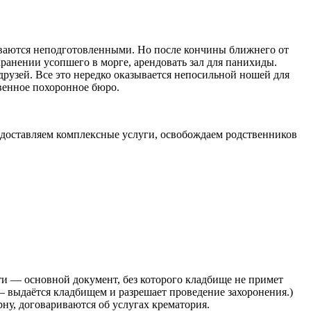
зываются неподготовленными. Но после кончины ближнего от
ранении усопшего в морге, арендовать зал для панихиды.
рузей. Все это нередко оказывается непосильной ношей для
венное похоронное бюро.
редоставляем комплексные услуги, освобождаем родственников
ти — основной документ, без которого кладбище не примет
— выдаётся кладбищем и разрешает проведение захоронения.)
ну, договариваются об услугах крематория.