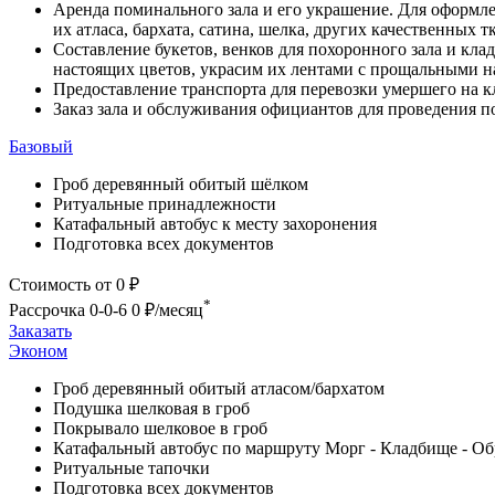
Аренда поминального зала и его украшение. Для оформле
их атласа, бархата, сатина, шелка, других качественных т
Составление букетов, венков для похоронного зала и кл
настоящих цветов, украсим их лентами с прощальными н
Предоставление транспорта для перевозки умершего на к
Заказ зала и обслуживания официантов для проведения 
Базовый
Гроб деревянный обитый шёлком
Ритуальные принадлежности
Катафальный автобус к месту захоронения
Подготовка всех документов
Стоимость
от 0 ₽
*
Рассрочка 0-0-6
0 ₽/месяц
Заказать
Эконом
Гроб деревянный обитый атласом/бархатом
Подушка шелковая в гроб
Покрывало шелковое в гроб
Катафальный автобус по маршруту Морг - Кладбище - Об
Ритуальные тапочки
Подготовка всех документов