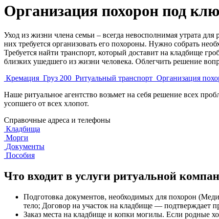
Организация похорон под кл
Уход из жизни члена семьи – всегда невосполнимая утрата дл
них требуется организовать его похороны. Нужно собрать необ
Требуется найти транспорт, который доставит на кладбище гро
близких ушедшего из жизни человека. Облегчить решение вопр
Кремация
Груз 200
Ритуальный транспорт
Организация похо
Наше ритуальное агентство возьмет на себя решение всех про
усопшего от всех хлопот.
Справочные адреса и телефоны
Кладбища
Морги
Документы
Пособия
Что входит в услуги ритуальной компа
Подготовка документов, необходимых для похорон (Медиц
тело; Договор на участок на кладбище — подтверждает п
Заказ места на кладбище и копки могилы. Если родные х