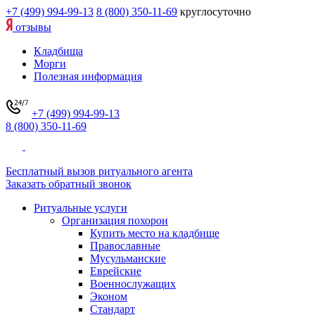
+7 (499) 994-99-13
8 (800) 350-11-69
круглосуточно
отзывы
Кладбища
Морги
Полезная информация
+7 (499) 994-99-13
8 (800) 350-11-69
Бесплатный вызов ритуального агента
Заказать обратный звонок
Ритуальные услуги
Организация похорон
Купить место на кладбище
Православные
Мусульманские
Еврейские
Военнослужащих
Эконом
Стандарт