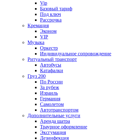
Vip
Базовый тариф
Под ключ
Рассрочка
Кремация
Эконом
VIP
Музыка
Оркестр
Индивидуальное сопровождение
Ритуальный транспорт
Автобусы
Катафалки
Груз 200
По России
За рубеж
Израиль
Германия
Самолетом
Автотранспортом
Дополнительные услуги
Аренда шатра
Траурное оформление
Эксгумация
Дезинфекция