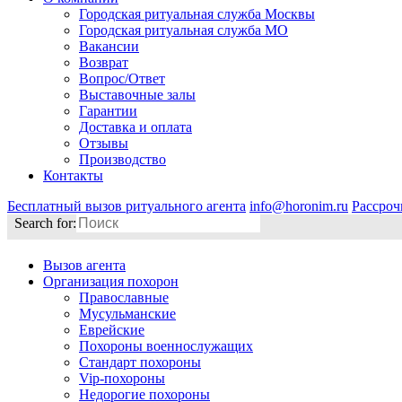
Городская ритуальная служба Москвы
Городская ритуальная служба МО
Вакансии
Возврат
Вопрос/Ответ
Выставочные залы
Гарантии
Доставка и оплата
Отзывы
Производство
Контакты
Бесплатный вызов ритуального агента
info@horonim.ru
Рассроч
Search for:
Вызов агента
Организация похорон
Православные
Мусульманские
Еврейские
Похороны военнослужащих
Стандарт похороны
Vip-похороны
Недорогие похороны