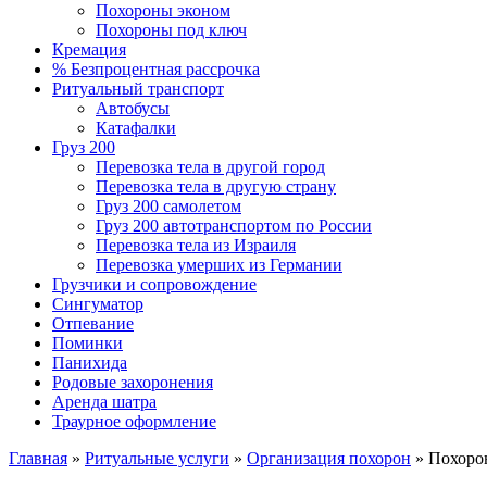
Похороны эконом
Похороны под ключ
Кремация
% Безпроцентная рассрочка
Ритуальный транспорт
Автобусы
Катафалки
Груз 200
Перевозка тела в другой город
Перевозка тела в другую страну
Груз 200 самолетом
Груз 200 автотранспортом по России
Перевозка тела из Израиля
Перевозка умерших из Германии
Грузчики и сопровождение
Сингуматор
Отпевание
Поминки
Панихида
Родовые захоронения
Аренда шатра
Траурное оформление
Главная
»
Ритуальные услуги
»
Организация похорон
»
Похоро