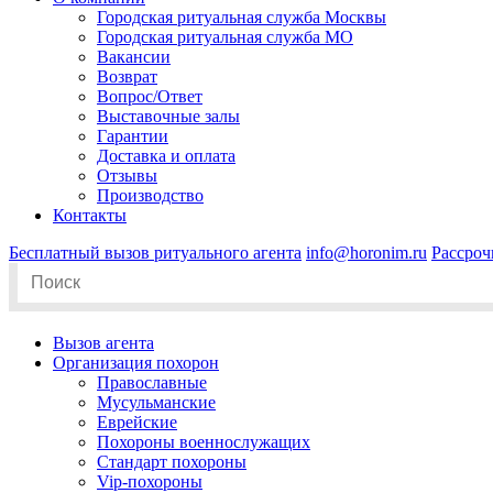
Городская ритуальная служба Москвы
Городская ритуальная служба МО
Вакансии
Возврат
Вопрос/Ответ
Выставочные залы
Гарантии
Доставка и оплата
Отзывы
Производство
Контакты
Бесплатный вызов ритуального агента
info@horonim.ru
Рассроч
Search
for:
Вызов агента
Организация похорон
Православные
Мусульманские
Еврейские
Похороны военнослужащих
Стандарт похороны
Vip-похороны