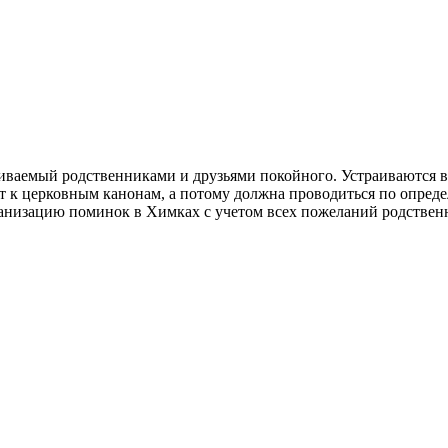
емый родственниками и друзьями покойного. Устраиваются в ден
т к церковным канонам, а потому должна проводиться по опреде
анизацию поминок в Химках с учетом всех пожеланий родственн