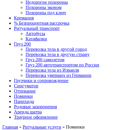
Недорогие похороны
Похороны эконом
Похороны под ключ
Кремация
% Безпроцентная рассрочка
Ритуальный транспорт
Автобусы
Катафалки
Груз 200
Перевозка тела в другой город
Перевозка тела в другую страну
Груз 200 самолетом
Груз 200 автотранспортом по России
Перевозка тела из Израиля
Перевозка умерших из Германии
Грузчики и сопровождение
Сингуматор
Отпевание
Поминки
Панихида
Родовые захоронения
Аренда шатра
Траурное оформление
Главная
»
Ритуальные услуги
»
Поминки