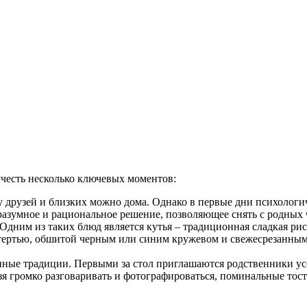
честь несколько ключевых моментов:
у друзей и близких можно дома. Однако в первые дни психологи
разумное и рациональное решение, позволяющее снять с родных ч
 Одним из таких блюд является кутья – традиционная сладкая р
тертью, обшитой черным или синим кружевом и свежесрезанным
ные традиции. Первыми за стол приглашаются родственники усо
я громко разговаривать и фотографироваться, поминальные тост