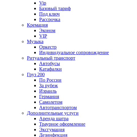
Vip
Базовый тариф
Под ключ
Рассрочка
Кремация
Эконом
VIP
Музыка
Оркестр
Индивидуальное сопровождение
Ритуальный транспорт
Автобусы
Катафалки
Груз 200
По России
За рубеж
Израиль
Германия
Самолетом
Автотранспортом
Дополнительные услуги
Аренда шатра
Траурное оформление
Эксгумация
Дезинфекция