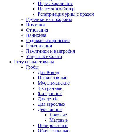
Перезахоронения
Церемонимейстер
Репатриация урны с прахом
Грузчики на похороны
Поминки
Отпевания
Панихида
Родовые захоронения
Репатриация
Памятники и надгробия
Услуги психолога
Ритуальные товары
Гробы
Для Ковид
Православные
Мусульманские
4-х гранные
6-и гранные
Для детей
Для взрослых
Деревянные
Лаковые
Матовые
Полированные
Обитые тканью