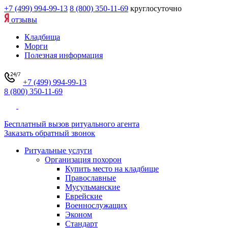
+7 (499) 994-99-13
8 (800) 350-11-69
круглосуточно
отзывы
Кладбища
Морги
Полезная информация
+7 (499) 994-99-13
8 (800) 350-11-69
Бесплатный вызов ритуального агента
Заказать обратный звонок
Ритуальные услуги
Организация похорон
Купить место на кладбище
Православные
Мусульманские
Еврейские
Военнослужащих
Эконом
Стандарт