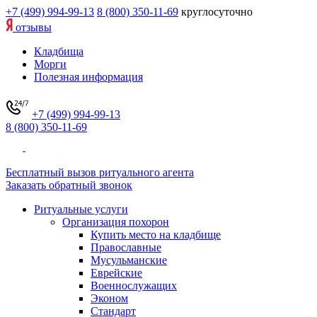
+7 (499) 994-99-13
8 (800) 350-11-69
круглосуточно
отзывы
Кладбища
Морги
Полезная информация
+7 (499) 994-99-13
8 (800) 350-11-69
Бесплатный вызов ритуального агента
Заказать обратный звонок
Ритуальные услуги
Организация похорон
Купить место на кладбище
Православные
Мусульманские
Еврейские
Военнослужащих
Эконом
Стандарт