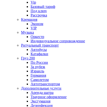
Vip
Базовый тариф
Под ключ
Рассрочка
Кремация
Эконом
VIP
Музыка
Оркестр
Индивидуальное сопровождение
Ритуальный транспорт
Автобусы
Катафалки
Груз 200
По России
За рубеж
Израиль
Германия
Самолетом
Автотранспортом
Дополнительные услуги
Аренда шатра
Траурное оформление
Эксгумация
Дезинфекция