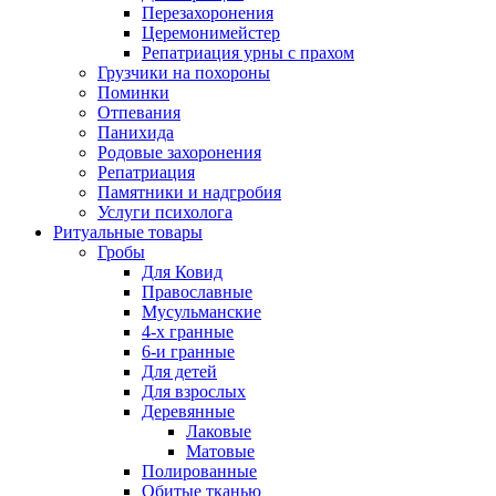
Перезахоронения
Церемонимейстер
Репатриация урны с прахом
Грузчики на похороны
Поминки
Отпевания
Панихида
Родовые захоронения
Репатриация
Памятники и надгробия
Услуги психолога
Ритуальные товары
Гробы
Для Ковид
Православные
Мусульманские
4-х гранные
6-и гранные
Для детей
Для взрослых
Деревянные
Лаковые
Матовые
Полированные
Обитые тканью