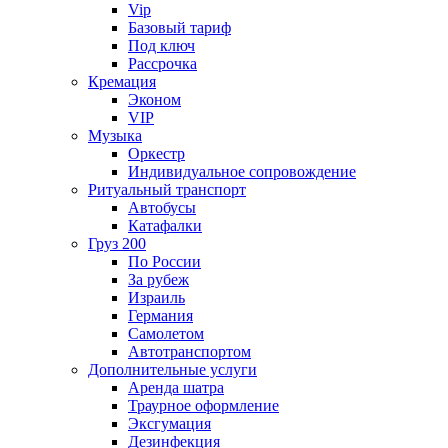
Vip
Базовый тариф
Под ключ
Рассрочка
Кремация
Эконом
VIP
Музыка
Оркестр
Индивидуальное сопровождение
Ритуальный транспорт
Автобусы
Катафалки
Груз 200
По России
За рубеж
Израиль
Германия
Самолетом
Автотранспортом
Дополнительные услуги
Аренда шатра
Траурное оформление
Эксгумация
Дезинфекция