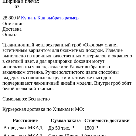
Ширина в плечах
63
28 800 ₽
Купить
Как выбрать размер
Описание
Доставка
Оплата
Традиционный четырехгранный гроб «Эконом» станет
эстетичным вариантом для бюджетных похорон. Изделие
выполнено из прочных качественных материалов и окрашено
в светлый цвет, а для драпировки боковин могут
использоваться шелк, атлас или бархат выбранного
заказчиком оттенка. Ручки золотистого цвета способны
выдержать солидные нагрузки и к тому же выгодно
подчеркивают лаконичный дизайн модели. Внутри гроб обит
белой шелковой тканью.
Самовывоз:
Бесплатно
Курьерская доставка по Химкам и МО:
Расстояние
Сумма заказа
Стоимость доставки
В пределах МКАД
До 50 тыс. ₽
1500 ₽
В пределах МКАД
бесплатно
Свыше 50 тыс. ₽