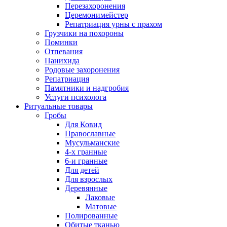
Перезахоронения
Церемонимейстер
Репатриация урны с прахом
Грузчики на похороны
Поминки
Отпевания
Панихида
Родовые захоронения
Репатриация
Памятники и надгробия
Услуги психолога
Ритуальные товары
Гробы
Для Ковид
Православные
Мусульманские
4-х гранные
6-и гранные
Для детей
Для взрослых
Деревянные
Лаковые
Матовые
Полированные
Обитые тканью