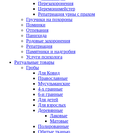
Перезахоронения
Церемонимейстер
Репатриация урны с прахом
Грузчики на похороны
Поминки
Отпевания
Панихида
Родовые захоронения
Репатриация
Памятники и надгробия
Услуги психолога
Ритуальные товары
Гробы
Для Ковид
Православные
Мусульманские
4-х гранные
6-и гранные
Для детей
Для взрослых
Деревянные
Лаковые
Матовые
Полированные
Обитые тканью