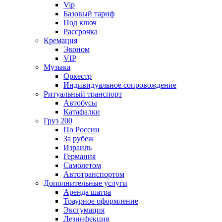
Vip
Базовый тариф
Под ключ
Рассрочка
Кремация
Эконом
VIP
Музыка
Оркестр
Индивидуальное сопровождение
Ритуальный транспорт
Автобусы
Катафалки
Груз 200
По России
За рубеж
Израиль
Германия
Самолетом
Автотранспортом
Дополнительные услуги
Аренда шатра
Траурное оформление
Эксгумация
Дезинфекция