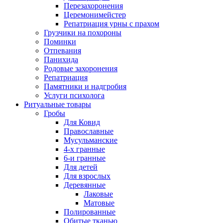
Перезахоронения
Церемонимейстер
Репатриация урны с прахом
Грузчики на похороны
Поминки
Отпевания
Панихида
Родовые захоронения
Репатриация
Памятники и надгробия
Услуги психолога
Ритуальные товары
Гробы
Для Ковид
Православные
Мусульманские
4-х гранные
6-и гранные
Для детей
Для взрослых
Деревянные
Лаковые
Матовые
Полированные
Обитые тканью