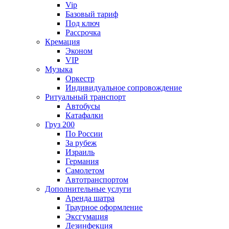
Vip
Базовый тариф
Под ключ
Рассрочка
Кремация
Эконом
VIP
Музыка
Оркестр
Индивидуальное сопровождение
Ритуальный транспорт
Автобусы
Катафалки
Груз 200
По России
За рубеж
Израиль
Германия
Самолетом
Автотранспортом
Дополнительные услуги
Аренда шатра
Траурное оформление
Эксгумация
Дезинфекция