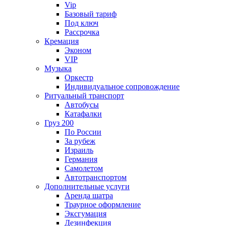
Vip
Базовый тариф
Под ключ
Рассрочка
Кремация
Эконом
VIP
Музыка
Оркестр
Индивидуальное сопровождение
Ритуальный транспорт
Автобусы
Катафалки
Груз 200
По России
За рубеж
Израиль
Германия
Самолетом
Автотранспортом
Дополнительные услуги
Аренда шатра
Траурное оформление
Эксгумация
Дезинфекция