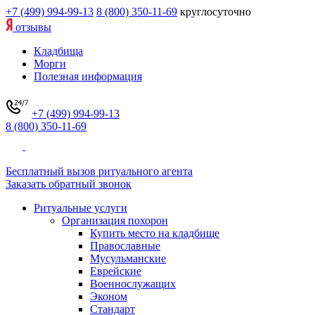
+7 (499) 994-99-13
8 (800) 350-11-69
круглосуточно
отзывы
Кладбища
Морги
Полезная информация
+7 (499) 994-99-13
8 (800) 350-11-69
Бесплатный вызов ритуального агента
Заказать обратный звонок
Ритуальные услуги
Организация похорон
Купить место на кладбище
Православные
Мусульманские
Еврейские
Военнослужащих
Эконом
Стандарт