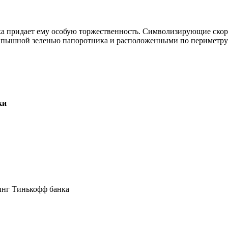
а придает ему особую торжественность. Символизирующие скорб
 с пышной зеленью папоротника и расположенными по периметр
ки
инг Тинькофф банка