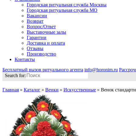
Городская ритуальная служба Москвы
Городская ритуальная служба МО
Вакансии
Возврат
Вопрос/Ответ
Выставочные залы
Гарантии
Доставка и оплата
Отзывы
Производство
Контакты
Бесплатный вызов ритуального агента
info@horonim.ru
Рассроч
Search for:
Главная
»
Каталог
»
Венки
»
Искусственные
»
Венок стандарт