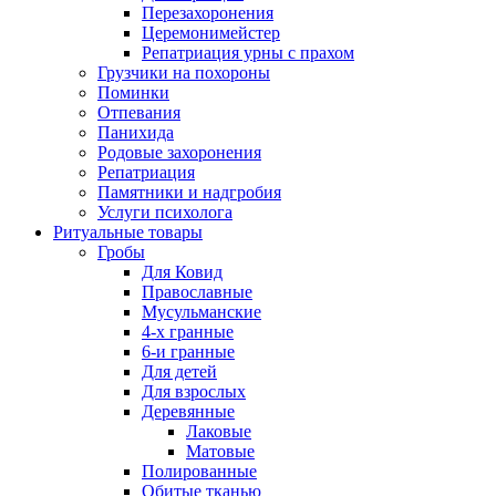
Перезахоронения
Церемонимейстер
Репатриация урны с прахом
Грузчики на похороны
Поминки
Отпевания
Панихида
Родовые захоронения
Репатриация
Памятники и надгробия
Услуги психолога
Ритуальные товары
Гробы
Для Ковид
Православные
Мусульманские
4-х гранные
6-и гранные
Для детей
Для взрослых
Деревянные
Лаковые
Матовые
Полированные
Обитые тканью