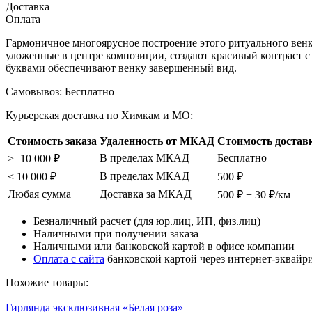
Доставка
Оплата
Гармоничное многоярусное построение этого ритуального венк
уложенные в центре композиции, создают красивый контраст
буквами обеспечивают венку завершенный вид.
Самовывоз:
Бесплатно
Курьерская доставка по Химкам и МО:
Стоимость заказа
Удаленность от МКАД
Стоимость достав
В пределах МКАД
Бесплатно
>=10 000 ₽
В пределах МКАД
< 10 000 ₽
500 ₽
Любая сумма
Доставка за МКАД
500 ₽ + 30 ₽/км
Безналичный расчет (для юр.лиц, ИП, физ.лиц)
Наличными при получении заказа
Наличными или банковской картой в офисе компании
Оплата с сайта
банковской картой через интернет-эквайр
Похожие товары:
Гирлянда эксклюзивная «Белая роза»