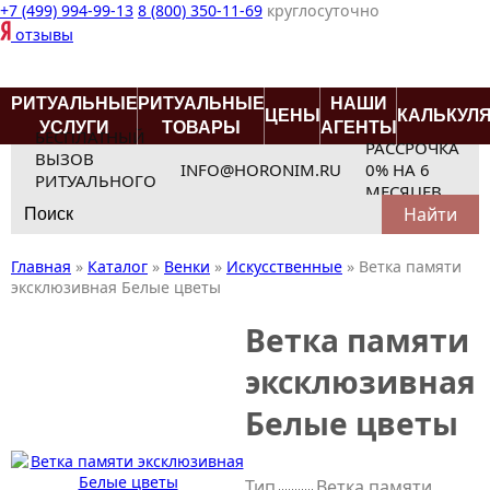
+7 (499) 994-99-13
8 (800) 350-11-69
круглосуточно
отзывы
РИТУАЛЬНЫЕ
РИТУАЛЬНЫЕ
НАШИ
ЦЕНЫ
КАЛЬКУЛ
УСЛУГИ
ТОВАРЫ
АГЕНТЫ
БЕСПЛАТНЫЙ
РАССРОЧКА
ВЫЗОВ
INFO@HORONIM.RU
0% НА 6
РИТУАЛЬНОГО
МЕСЯЦЕВ
Search
АГЕНТА
for:
Главная
»
Каталог
»
Венки
»
Искусственные
»
Ветка памяти
эксклюзивная Белые цветы
Ветка памяти
эксклюзивная
Белые цветы
Тип
Ветка памяти