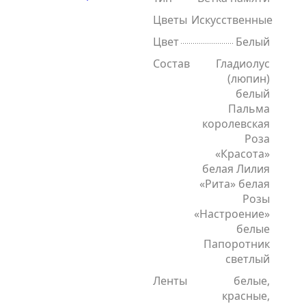
Цветы
Искусственные
Цвет
Белый
Состав
Гладиолус
(люпин)
белый
Пальма
королевская
Роза
«Красота»
белая Лилия
«Рита» белая
Розы
«Настроение»
белые
Папоротник
светлый
Ленты
белые,
красные,